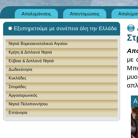
Απολυμάνσεις
Απεντομώσεις
Απολύμαν
Εξυπηρετούμε με συνέπεια όλη την Ελλάδα
Στ
Νησιά Βορειοανατολικού Αιγαίου
Απο
Κρήτη & Διπλανά Νησιά
με 
Εύβοια & Διπλανά Νησιά
Μπο
Δωδεκάνησα
μυο
Κυκλάδες
απλ
Σποράδες
Αργοσαρωνικός
Νησιά Πελοποννήσου
Επτάνησα