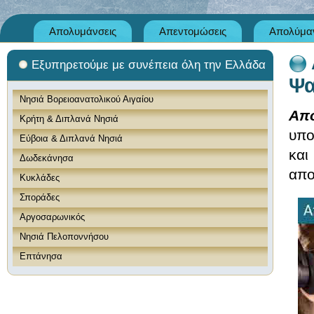
Απολυμάνσεις
Απεντομώσεις
Απολύμαν
Εξυπηρετούμε με συνέπεια όλη την Ελλάδα
Ψα
Νησιά Βορειοανατολικού Αιγαίου
Απ
Κρήτη & Διπλανά Νησιά
υπο
Εύβοια & Διπλανά Νησιά
και
Δωδεκάνησα
απο
Κυκλάδες
Σποράδες
Αργοσαρωνικός
Νησιά Πελοποννήσου
Επτάνησα