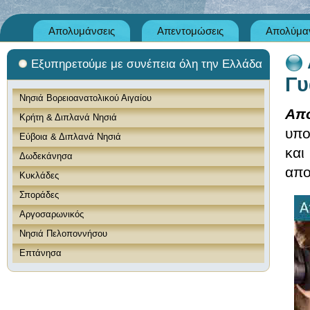
Απολυμάνσεις
Απεντομώσεις
Απολύμαν
Εξυπηρετούμε με συνέπεια όλη την Ελλάδα
Γυ
Νησιά Βορειοανατολικού Αιγαίου
Απ
Κρήτη & Διπλανά Νησιά
υπο
Εύβοια & Διπλανά Νησιά
και
Δωδεκάνησα
απο
Κυκλάδες
Σποράδες
Αργοσαρωνικός
Νησιά Πελοποννήσου
Επτάνησα