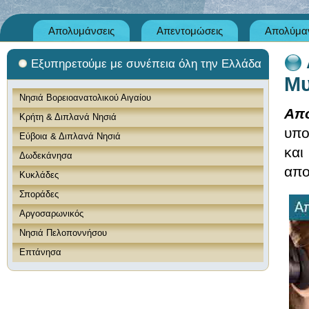
Απολυμάνσεις
Απεντομώσεις
Απολύμαν
Εξυπηρετούμε με συνέπεια όλη την Ελλάδα
Μυ
Νησιά Βορειοανατολικού Αιγαίου
Απ
Κρήτη & Διπλανά Νησιά
υπο
Εύβοια & Διπλανά Νησιά
και
Δωδεκάνησα
απο
Κυκλάδες
Σποράδες
Αργοσαρωνικός
Νησιά Πελοποννήσου
Επτάνησα