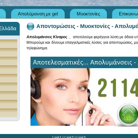
Απολύμανση με gel
Μυοκτονίες
Επικοινω
Αποντομώσεις - Μυοκτονίες - Απολυμάν
 Ελλάδα
Απολυμάνσεις Κίναρος
... αποτελούμε φερέγγυα λύση με άδεια 
Μπορούμε και δίνουμε επαγγελματικές λύσεις για απεντομώσεις, μυ
τηλεφώνημα.
Link1
|
Link2
|
Link3